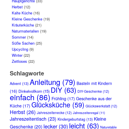
Hauptgerichte
(33)
Herbst
(12)
Kalte Küche
(16)
Kleine Geschenke
(19)
Kräuterküche
(21)
Naturmaterialien
(19)
Sommer
(14)
Süße Sachen
(25)
Upcycling
(9)
Winter
(22)
Zeitloses
(22)
Schlagworte
Anleitung
(79)
Basteln mit Kindern
Advent
(13)
DIY
(63)
(16)
Dinkelvollkorn
(15)
DIY-Geschenke
(12)
einfach
(86)
Frühling
(17)
Geschenke aus der
Glücksküche
(59)
Küche
(17)
Glückswerkstatt
(12)
Herbst
(26)
Jahreszeitenecke
(12)
Jahreszeitenregal
(11)
Jahreszeitentisch
(23)
Kleine
Kindergeburtstag
(13)
leicht
(63)
lecker
(30)
Geschenke
(20)
Naturetable