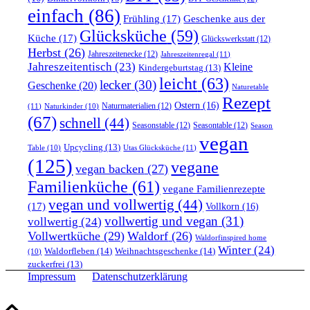
einfach
(86)
Frühling
(17)
Geschenke aus der
Glücksküche
(59)
Küche
(17)
Glückswerkstatt
(12)
Herbst
(26)
Jahreszeitenecke
(12)
Jahreszeitenregal
(11)
Jahreszeitentisch
(23)
Kleine
Kindergeburtstag
(13)
leicht
(63)
lecker
(30)
Geschenke
(20)
Naturetable
Rezept
Ostern
(16)
Naturmaterialien
(12)
(11)
Naturkinder
(10)
(67)
schnell
(44)
Seasonstable
(12)
Seasontable
(12)
Season
vegan
Upcycling
(13)
Utas Glücksküche
(11)
Table
(10)
(125)
vegane
vegan backen
(27)
Familienküche
(61)
vegane Familienrezepte
vegan und vollwertig
(44)
(17)
Vollkorn
(16)
vollwertig und vegan
(31)
vollwertig
(24)
Vollwertküche
(29)
Waldorf
(26)
Waldorfinspired home
Winter
(24)
Waldorfleben
(14)
Weihnachtsgeschenke
(14)
(10)
zuckerfrei
(13)
Impressum
Datenschutzerklärung