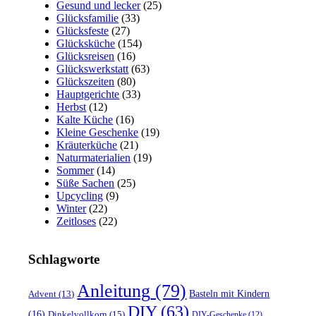
Gesund und lecker
(25)
Glücksfamilie
(33)
Glücksfeste
(27)
Glücksküche
(154)
Glücksreisen
(16)
Glückswerkstatt
(63)
Glückszeiten
(80)
Hauptgerichte
(33)
Herbst
(12)
Kalte Küche
(16)
Kleine Geschenke
(19)
Kräuterküche
(21)
Naturmaterialien
(19)
Sommer
(14)
Süße Sachen
(25)
Upcycling
(9)
Winter
(22)
Zeitloses
(22)
Schlagworte
Anleitung
(79)
Basteln mit Kindern
Advent
(13)
DIY
(63)
(16)
Dinkelvollkorn
(15)
DIY-Geschenke
(12)