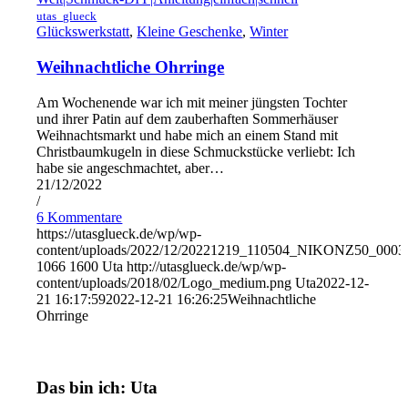
utas_glueck
Glückswerkstatt
,
Kleine Geschenke
,
Winter
Weihnachtliche Ohrringe
Am Wochenende war ich mit meiner jüngsten Tochter
und ihrer Patin auf dem zauberhaften Sommerhäuser
Weihnachtsmarkt und habe mich an einem Stand mit
Christbaumkugeln in diese Schmuckstücke verliebt: Ich
habe sie angeschmachtet, aber…
21/12/2022
/
6 Kommentare
https://utasglueck.de/wp/wp-
content/uploads/2022/12/20221219_110504_NIKONZ50_0003
1066
1600
Uta
http://utasglueck.de/wp/wp-
content/uploads/2018/02/Logo_medium.png
Uta
2022-12-
21 16:17:59
2022-12-21 16:26:25
Weihnachtliche
Ohrringe
Das bin ich: Uta