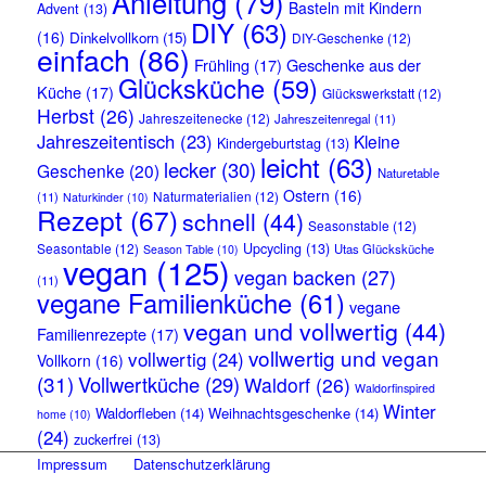
Anleitung
(79)
Basteln mit Kindern
Advent
(13)
DIY
(63)
(16)
Dinkelvollkorn
(15)
DIY-Geschenke
(12)
einfach
(86)
Frühling
(17)
Geschenke aus der
Glücksküche
(59)
Küche
(17)
Glückswerkstatt
(12)
Herbst
(26)
Jahreszeitenecke
(12)
Jahreszeitenregal
(11)
Jahreszeitentisch
(23)
Kleine
Kindergeburtstag
(13)
leicht
(63)
lecker
(30)
Geschenke
(20)
Naturetable
Ostern
(16)
Naturmaterialien
(12)
(11)
Naturkinder
(10)
Rezept
(67)
schnell
(44)
Seasonstable
(12)
Seasontable
(12)
Upcycling
(13)
Utas Glücksküche
Season Table
(10)
vegan
(125)
vegan backen
(27)
(11)
vegane Familienküche
(61)
vegane
vegan und vollwertig
(44)
Familienrezepte
(17)
vollwertig und vegan
vollwertig
(24)
Vollkorn
(16)
(31)
Vollwertküche
(29)
Waldorf
(26)
Waldorfinspired
Winter
Waldorfleben
(14)
Weihnachtsgeschenke
(14)
home
(10)
(24)
zuckerfrei
(13)
Impressum
Datenschutzerklärung