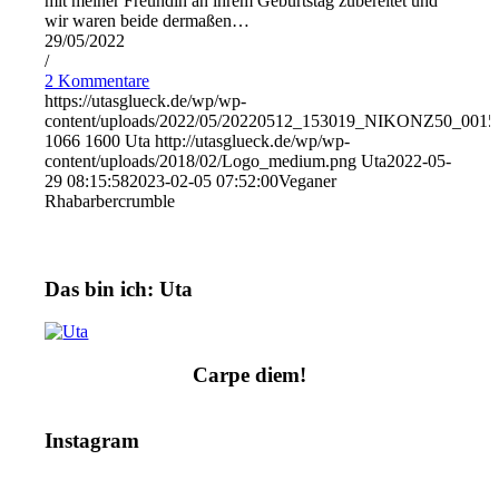
mit meiner Freundin an ihrem Geburtstag zubereitet und
wir waren beide dermaßen…
29/05/2022
/
2 Kommentare
https://utasglueck.de/wp/wp-
content/uploads/2022/05/20220512_153019_NIKONZ50_0015
1066
1600
Uta
http://utasglueck.de/wp/wp-
content/uploads/2018/02/Logo_medium.png
Uta
2022-05-
29 08:15:58
2023-02-05 07:52:00
Veganer
Rhabarbercrumble
Das bin ich: Uta
Carpe diem!
Instagram