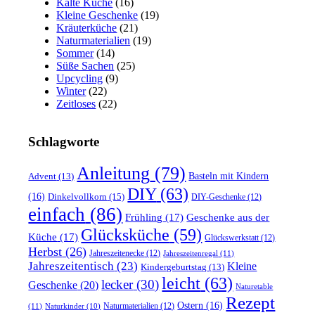
Kalte Küche
(16)
Kleine Geschenke
(19)
Kräuterküche
(21)
Naturmaterialien
(19)
Sommer
(14)
Süße Sachen
(25)
Upcycling
(9)
Winter
(22)
Zeitloses
(22)
Schlagworte
Anleitung
(79)
Basteln mit Kindern
Advent
(13)
DIY
(63)
(16)
Dinkelvollkorn
(15)
DIY-Geschenke
(12)
einfach
(86)
Frühling
(17)
Geschenke aus der
Glücksküche
(59)
Küche
(17)
Glückswerkstatt
(12)
Herbst
(26)
Jahreszeitenecke
(12)
Jahreszeitenregal
(11)
Jahreszeitentisch
(23)
Kleine
Kindergeburtstag
(13)
leicht
(63)
lecker
(30)
Geschenke
(20)
Naturetable
Rezept
Ostern
(16)
Naturmaterialien
(12)
(11)
Naturkinder
(10)