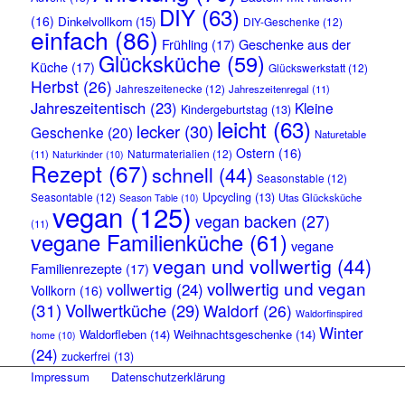
DIY
(63)
(16)
Dinkelvollkorn
(15)
DIY-Geschenke
(12)
einfach
(86)
Frühling
(17)
Geschenke aus der
Glücksküche
(59)
Küche
(17)
Glückswerkstatt
(12)
Herbst
(26)
Jahreszeitenecke
(12)
Jahreszeitenregal
(11)
Jahreszeitentisch
(23)
Kleine
Kindergeburtstag
(13)
leicht
(63)
lecker
(30)
Geschenke
(20)
Naturetable
Ostern
(16)
Naturmaterialien
(12)
(11)
Naturkinder
(10)
Rezept
(67)
schnell
(44)
Seasonstable
(12)
Seasontable
(12)
Upcycling
(13)
Utas Glücksküche
Season Table
(10)
vegan
(125)
vegan backen
(27)
(11)
vegane Familienküche
(61)
vegane
vegan und vollwertig
(44)
Familienrezepte
(17)
vollwertig und vegan
vollwertig
(24)
Vollkorn
(16)
(31)
Vollwertküche
(29)
Waldorf
(26)
Waldorfinspired
Winter
Waldorfleben
(14)
Weihnachtsgeschenke
(14)
home
(10)
(24)
zuckerfrei
(13)
Impressum
Datenschutzerklärung