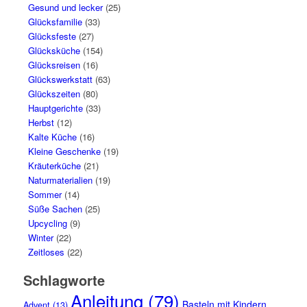
Gesund und lecker
(25)
Glücksfamilie
(33)
Glücksfeste
(27)
Glücksküche
(154)
Glücksreisen
(16)
Glückswerkstatt
(63)
Glückszeiten
(80)
Hauptgerichte
(33)
Herbst
(12)
Kalte Küche
(16)
Kleine Geschenke
(19)
Kräuterküche
(21)
Naturmaterialien
(19)
Sommer
(14)
Süße Sachen
(25)
Upcycling
(9)
Winter
(22)
Zeitloses
(22)
Schlagworte
Anleitung
(79)
Basteln mit Kindern
Advent
(13)