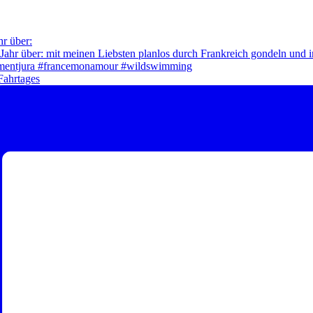
hr über:
Fahrtages