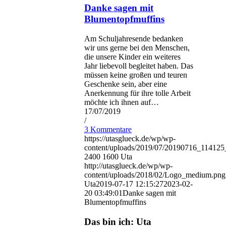
Danke sagen mit
Blumentopfmuffins
Am Schuljahresende bedanken
wir uns gerne bei den Menschen,
die unsere Kinder ein weiteres
Jahr liebevoll begleitet haben. Das
müssen keine großen und teuren
Geschenke sein, aber eine
Anerkennung für ihre tolle Arbeit
möchte ich ihnen auf…
17/07/2019
/
3 Kommentare
https://utasglueck.de/wp/wp-
content/uploads/2019/07/20190716_1141
2400
1600
Uta
http://utasglueck.de/wp/wp-
content/uploads/2018/02/Logo_medium.png
Uta
2019-07-17 12:15:27
2023-02-
20 03:49:01
Danke sagen mit
Blumentopfmuffins
Das bin ich: Uta