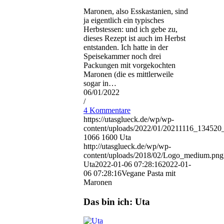
Maronen, also Esskastanien, sind
ja eigentlich ein typisches
Herbstessen: und ich gebe zu,
dieses Rezept ist auch im Herbst
entstanden. Ich hatte in der
Speisekammer noch drei
Packungen mit vorgekochten
Maronen (die es mittlerweile
sogar in…
06/01/2022
/
4 Kommentare
https://utasglueck.de/wp/wp-
content/uploads/2022/01/20211116_13452
1066
1600
Uta
http://utasglueck.de/wp/wp-
content/uploads/2018/02/Logo_medium.png
Uta
2022-01-06 07:28:16
2022-01-
06 07:28:16
Vegane Pasta mit
Maronen
Das bin ich: Uta