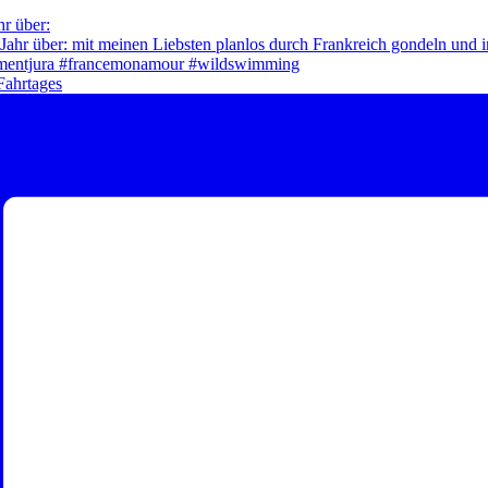
hr über:
Fahrtages