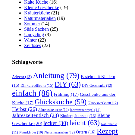
Kalte Küche
(16)
Kleine Geschenke
(19)
Kräuterküche
(21)
Naturmaterialien
(19)
Sommer
(14)
Süße Sachen
(25)
Upcycling
(9)
Winter
(22)
Zeitloses
(22)
Schlagworte
Anleitung
(79)
Basteln mit Kindern
Advent
(13)
DIY
(63)
(16)
Dinkelvollkorn
(15)
DIY-Geschenke
(12)
einfach
(86)
Frühling
(17)
Geschenke aus der
Glücksküche
(59)
Küche
(17)
Glückswerkstatt
(12)
Herbst
(26)
Jahreszeitenecke
(12)
Jahreszeitenregal
(11)
Jahreszeitentisch
(23)
Kleine
Kindergeburtstag
(13)
leicht
(63)
lecker
(30)
Geschenke
(20)
Naturetable
Rezept
Ostern
(16)
Naturmaterialien
(12)
(11)
Naturkinder
(10)