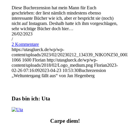
Diese Buchrezension hat mein Mann für Euch
geschrieben: der liest nämlich mindestens ebenso
interessante Bücher wie ich, aber er bespricht sie (noch)
nicht auf Instagram. Deshalb hatte ich ihm vorgeschlagen,
sehr wichtige Bücher doch hier…
26/02/2023
/
2 Kommentare
https://utasglueck.de/wp/wp-
content/uploads/2023/02/20230212_134339_NIKONZ50_0002
1066
1600
Florian
http://utasglueck.de/wp/wp-
content/uploads/2018/02/Logo_medium.png
Florian
2023-
02-26 07:16:09
2023-04-23 10:53:30
Buchrezension
„Weltuntergang fällt aus“ von Jan Hegenberg
Das bin ich: Uta
Carpe diem!