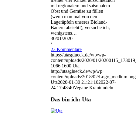
meiner vier Kinder ausschließlich
mit regionalem und saisonalem
Obst und Gemüse zu füllen
(wenn man mal von den
Lageräpfeln unseres Bioland-
Bauern absieht!), versuche ich,
wenigstens…
30/01/2020
/
23 Kommentare
https://utasglueck.de/wp/wp-
content/uploads/2020/01/20200115_1730
1066
1600
Uta
http://utasglueck.de/wp/wp-
content/uploads/2018/02/Logo_medium.png
Uta
2020-01-30 21:21:10
2022-07-
24 17:48:40
Vegane Krautnudeln
Das bin ich: Uta