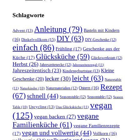
Schlagworte
Anleitung
(79)
Basteln mit Kindern
Advent
(13)
DIY
(63)
(16)
Dinkelvollkorn
(15)
DIY-Geschenke
(12)
einfach
(86)
Frühling
(17)
Geschenke aus der
Glücksküche
(59)
Küche
(17)
Glückswerkstatt
(12)
Herbst
(26)
Jahreszeitenecke
(12)
Jahreszeitenregal
(11)
Jahreszeitentisch
(23)
Kleine
Kindergeburtstag
(13)
leicht
(63)
lecker
(30)
Geschenke
(20)
Naturetable
Rezept
Ostern
(16)
Naturmaterialien
(12)
(11)
Naturkinder
(10)
(67)
schnell
(44)
Seasonstable
(12)
Seasontable
(12)
Season
vegan
Upcycling
(13)
Utas Glücksküche
(11)
Table
(10)
(125)
vegane
vegan backen
(27)
Familienküche
(61)
vegane Familienrezepte
vegan und vollwertig
(44)
(17)
Vollkorn
(16)