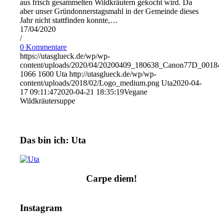
aus frisch gesammelten Wildkräutern gekocht wird. Da
aber unser Gründonnerstagsmahl in der Gemeinde dieses
Jahr nicht stattfinden konnte,…
17/04/2020
/
0 Kommentare
https://utasglueck.de/wp/wp-
content/uploads/2020/04/20200409_180638_Canon77D_00184
1066
1600
Uta
http://utasglueck.de/wp/wp-
content/uploads/2018/02/Logo_medium.png
Uta
2020-04-
17 09:11:47
2020-04-21 18:35:19
Vegane
Wildkräutersuppe
Das bin ich: Uta
Carpe diem!
Instagram