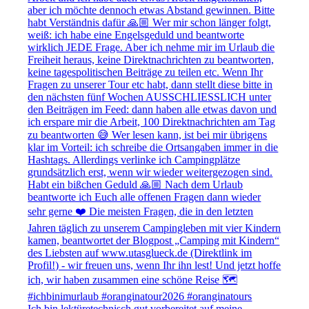
Ich bin lektüretechnisch gut vorbereitet auf meine