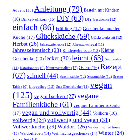
Anleitung
(79)
Basteln mit Kindern
Advent
(13)
DIY
(63)
(16)
Dinkelvollkorn
(15)
DIY-Geschenke
(12)
einfach
(86)
Frühling
(17)
Geschenke aus der
Glücksküche
(59)
Küche
(17)
Glückswerkstatt
(12)
Herbst
(26)
Jahreszeitenecke
(12)
Jahreszeitenregal
(11)
Jahreszeitentisch
(23)
Kleine
Kindergeburtstag
(13)
leicht
(63)
lecker
(30)
Geschenke
(20)
Naturetable
Rezept
Ostern
(16)
Naturmaterialien
(12)
(11)
Naturkinder
(10)
(67)
schnell
(44)
Seasonstable
(12)
Seasontable
(12)
Season
vegan
Upcycling
(13)
Utas Glücksküche
(11)
Table
(10)
(125)
vegane
vegan backen
(27)
Familienküche
(61)
vegane Familienrezepte
vegan und vollwertig
(44)
(17)
Vollkorn
(16)
vollwertig und vegan
(31)
vollwertig
(24)
Vollwertküche
(29)
Waldorf
(26)
Waldorfinspired home
Winter
(24)
Waldorfleben
(14)
Weihnachtsgeschenke
(14)
(10)
zuckerfrei
(13)