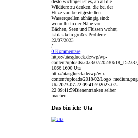
desto wichtiger ist es, an all die
Wildtiere zu denken, die bei der
Hitze von bereitgestellten
Wasserquellen abhängig sind:
wenn Ihr in der Nähe von
Bächen, Seen und Flüssen wohnt,
ist das kein großes Problem:…
22/07/2023
/
0 Kommentare
https://utasglueck.de/wp/wp-
content/uploads/2023/07/20230618_1523
1066
1600
Uta
http://utasglueck.de/wp/wp-
content/uploads/2018/02/Logo_medium.png
Uta
2023-07-22 09:41:59
2023-07-
22 09:41:59
Bienentränken selber
machen
Das bin ich: Uta