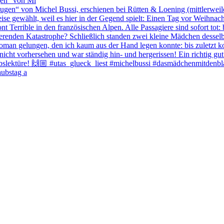
gen“ von Mi
aubstag a