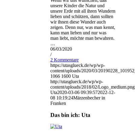
Wenn wir uns wünschen, daß
unsere Kinder die Natur und
unsere Erde mit all ihren Wundern
lieben und schützen, dann sollten
wir ihnen diese Wunder auch
zeigen. Denn nur, was man kennt,
kann man lieben und nur was
man liebt, möchte man bewahren.
…
06/03/2020
/
2 Kommentare
https://utasglueck.de/wp/wp-
content/uploads/2020/03/20190228_1019
1066
1600
Uta
http://utasglueck.de/wp/wp-
content/uploads/2018/02/Logo_medium.png
Uta
2020-03-06 09:39:57
2022-12-
08 10:19:24
Märzenbecher in
Franken
Das bin ich: Uta