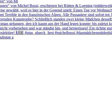
gen“ von Mi
aubstag a