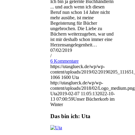
Ich bin ja gelernte Buchhändlerin
... und auch wenn ich diesen
Beruf nun schon 14 Jahre nicht
mehr ausübe, ist meine
Begeisterung für Bücher
ungebrochen. Die Liebe zu
Büchern weiterzugeben, war und
ist mir deshalb schon immer eine
Herzensangelegenheit…
07/02/2019
/
6 Kommentare
https://utasglueck.de/wp/wp-
content/uploads/2019/02/20190205_1116
1066
1600
Uta
http://utasglueck.de/wp/wp-
content/uploads/2018/02/Logo_medium.png
Uta
2019-02-07 11:05:13
2022-10-
13 07:00:59
Unser Bücherkorb im
Winter
Das bin ich: Uta