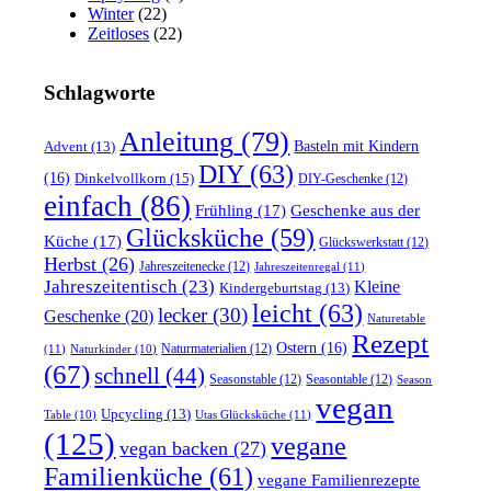
Winter
(22)
Zeitloses
(22)
Schlagworte
Anleitung
(79)
Basteln mit Kindern
Advent
(13)
DIY
(63)
(16)
Dinkelvollkorn
(15)
DIY-Geschenke
(12)
einfach
(86)
Frühling
(17)
Geschenke aus der
Glücksküche
(59)
Küche
(17)
Glückswerkstatt
(12)
Herbst
(26)
Jahreszeitenecke
(12)
Jahreszeitenregal
(11)
Jahreszeitentisch
(23)
Kleine
Kindergeburtstag
(13)
leicht
(63)
lecker
(30)
Geschenke
(20)
Naturetable
Rezept
Ostern
(16)
Naturmaterialien
(12)
(11)
Naturkinder
(10)
(67)
schnell
(44)
Seasonstable
(12)
Seasontable
(12)
Season
vegan
Upcycling
(13)
Utas Glücksküche
(11)
Table
(10)
(125)
vegane
vegan backen
(27)
Familienküche
(61)
vegane Familienrezepte