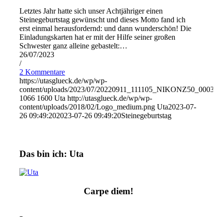
Letztes Jahr hatte sich unser Achtjähriger einen
Steinegeburtstag gewünscht und dieses Motto fand ich
erst einmal herausfordernd: und dann wunderschön! Die
Einladungskarten hat er mit der Hilfe seiner großen
Schwester ganz alleine gebastelt:…
26/07/2023
/
2 Kommentare
https://utasglueck.de/wp/wp-
content/uploads/2023/07/20220911_111105_NIKONZ50_00031
1066
1600
Uta
http://utasglueck.de/wp/wp-
content/uploads/2018/02/Logo_medium.png
Uta
2023-07-
26 09:49:20
2023-07-26 09:49:20
Steinegeburtstag
Das bin ich: Uta
Carpe diem!