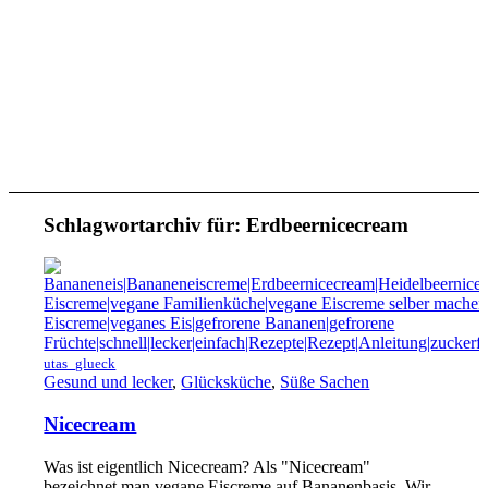
Schlagwortarchiv für:
Erdbeernicecream
utas_glueck
Gesund und lecker
,
Glücksküche
,
Süße Sachen
Nicecream
Was ist eigentlich Nicecream? Als "Nicecream"
bezeichnet man vegane Eiscreme auf Bananenbasis. Wir