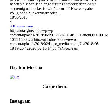
haben sie schon sehr lange für uns entdeckt: denn da sie
so cremig und lecker ist wie "normale" Eiscreme, aber
völlig ohne Zuckerzusatz oder…
18/06/2018
/
4 Kommentare
https://utasglueck.de/wp/wp-
content/uploads/2018/06/20180607_114811_Canon60D_00168
1066
1600
Uta
http://utasglueck.de/wp/wp-
content/uploads/2018/02/Logo_medium.png
Uta
2018-06-
18 19:26:42
2020-02-16 14:38:49
Nicecream
Das bin ich: Uta
Carpe diem!
Instagram