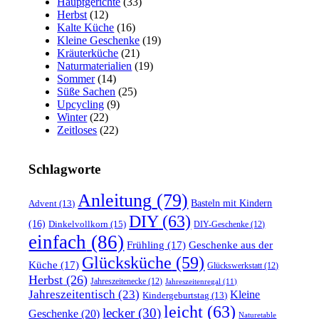
Hauptgerichte
(33)
Herbst
(12)
Kalte Küche
(16)
Kleine Geschenke
(19)
Kräuterküche
(21)
Naturmaterialien
(19)
Sommer
(14)
Süße Sachen
(25)
Upcycling
(9)
Winter
(22)
Zeitloses
(22)
Schlagworte
Anleitung
(79)
Basteln mit Kindern
Advent
(13)
DIY
(63)
(16)
Dinkelvollkorn
(15)
DIY-Geschenke
(12)
einfach
(86)
Frühling
(17)
Geschenke aus der
Glücksküche
(59)
Küche
(17)
Glückswerkstatt
(12)
Herbst
(26)
Jahreszeitenecke
(12)
Jahreszeitenregal
(11)
Jahreszeitentisch
(23)
Kleine
Kindergeburtstag
(13)
leicht
(63)
lecker
(30)
Geschenke
(20)
Naturetable