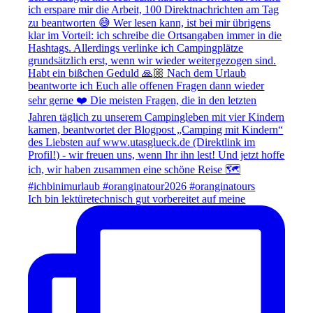
Ich bin lektüretechnisch gut vorbereitet auf meine