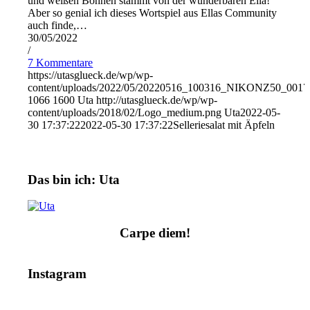
und weißen Bohnen stammt von der wunderbaren Ella!
Aber so genial ich dieses Wortspiel aus Ellas Community
auch finde,…
30/05/2022
/
7 Kommentare
https://utasglueck.de/wp/wp-
content/uploads/2022/05/20220516_100316_NIKONZ50_0017
1066
1600
Uta
http://utasglueck.de/wp/wp-
content/uploads/2018/02/Logo_medium.png
Uta
2022-05-
30 17:37:22
2022-05-30 17:37:22
Selleriesalat mit Äpfeln
Das bin ich: Uta
Carpe diem!
Instagram