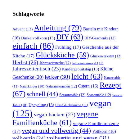
Schlagworte
Anleitung
(79)
Basteln mit Kindern
Advent
(13)
DIY
(63)
(16)
Dinkelvollkorn
(15)
DIY-Geschenke
(12)
einfach
(86)
Frühling
(17)
Geschenke aus der
Glücksküche
(59)
Küche
(17)
Glückswerkstatt
(12)
Herbst
(26)
Jahreszeitenecke
(12)
Jahreszeitenregal
(11)
Jahreszeitentisch
(23)
Kleine
Kindergeburtstag
(13)
leicht
(63)
lecker
(30)
Geschenke
(20)
Naturetable
Rezept
Ostern
(16)
Naturmaterialien
(12)
(11)
Naturkinder
(10)
(67)
schnell
(44)
Seasonstable
(12)
Seasontable
(12)
Season
vegan
Upcycling
(13)
Utas Glücksküche
(11)
Table
(10)
(125)
vegane
vegan backen
(27)
Familienküche
(61)
vegane Familienrezepte
vegan und vollwertig
(44)
(17)
Vollkorn
(16)
vollwertig und vegan
(31)
vollwertig
(24)