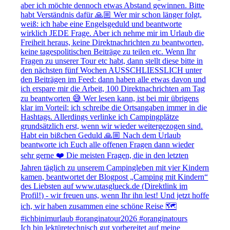
Ich bin lektüretechnisch gut vorbereitet auf meine