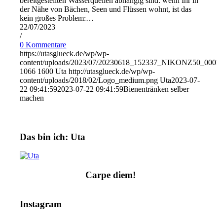
bereitgestellten Wasserquellen abhängig sind: wenn Ihr in
der Nähe von Bächen, Seen und Flüssen wohnt, ist das
kein großes Problem:…
22/07/2023
/
0 Kommentare
https://utasglueck.de/wp/wp-
content/uploads/2023/07/20230618_152337_NIKONZ50_0001
1066
1600
Uta
http://utasglueck.de/wp/wp-
content/uploads/2018/02/Logo_medium.png
Uta
2023-07-
22 09:41:59
2023-07-22 09:41:59
Bienentränken selber
machen
Das bin ich: Uta
Carpe diem!
Instagram