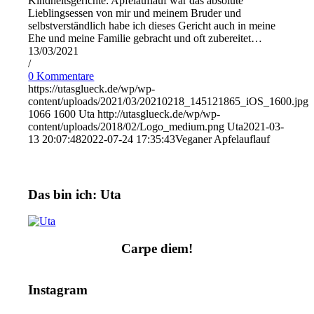
Kindheitsgerichte: Apfelauflauf war das absolute
Lieblingsessen von mir und meinem Bruder und
selbstverständlich habe ich dieses Gericht auch in meine
Ehe und meine Familie gebracht und oft zubereitet…
13/03/2021
/
0 Kommentare
https://utasglueck.de/wp/wp-
content/uploads/2021/03/20210218_145121865_iOS_1600.jpg
1066
1600
Uta
http://utasglueck.de/wp/wp-
content/uploads/2018/02/Logo_medium.png
Uta
2021-03-
13 20:07:48
2022-07-24 17:35:43
Veganer Apfelauflauf
Das bin ich: Uta
Carpe diem!
Instagram