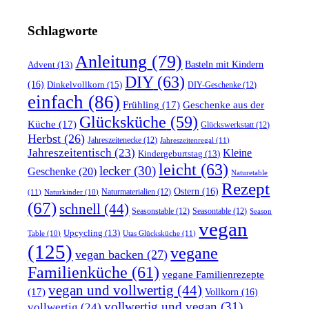
Schlagworte
Anleitung
(79)
Basteln mit Kindern
Advent
(13)
DIY
(63)
(16)
Dinkelvollkorn
(15)
DIY-Geschenke
(12)
einfach
(86)
Frühling
(17)
Geschenke aus der
Glücksküche
(59)
Küche
(17)
Glückswerkstatt
(12)
Herbst
(26)
Jahreszeitenecke
(12)
Jahreszeitenregal
(11)
Jahreszeitentisch
(23)
Kleine
Kindergeburtstag
(13)
leicht
(63)
lecker
(30)
Geschenke
(20)
Naturetable
Rezept
Ostern
(16)
Naturmaterialien
(12)
(11)
Naturkinder
(10)
(67)
schnell
(44)
Seasonstable
(12)
Seasontable
(12)
Season
vegan
Upcycling
(13)
Utas Glücksküche
(11)
Table
(10)
(125)
vegane
vegan backen
(27)
Familienküche
(61)
vegane Familienrezepte
vegan und vollwertig
(44)
(17)
Vollkorn
(16)
vollwertig und vegan
(31)
vollwertig
(24)