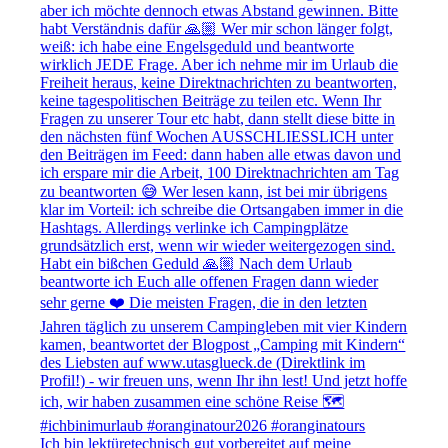
Ich bin lektüretechnisch gut vorbereitet auf meine