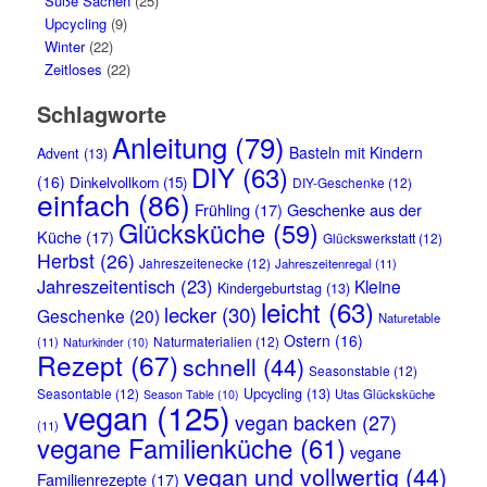
Süße Sachen
(25)
Upcycling
(9)
Winter
(22)
Zeitloses
(22)
Schlagworte
Anleitung
(79)
Basteln mit Kindern
Advent
(13)
DIY
(63)
(16)
Dinkelvollkorn
(15)
DIY-Geschenke
(12)
einfach
(86)
Frühling
(17)
Geschenke aus der
Glücksküche
(59)
Küche
(17)
Glückswerkstatt
(12)
Herbst
(26)
Jahreszeitenecke
(12)
Jahreszeitenregal
(11)
Jahreszeitentisch
(23)
Kleine
Kindergeburtstag
(13)
leicht
(63)
lecker
(30)
Geschenke
(20)
Naturetable
Ostern
(16)
Naturmaterialien
(12)
(11)
Naturkinder
(10)
Rezept
(67)
schnell
(44)
Seasonstable
(12)
Seasontable
(12)
Upcycling
(13)
Utas Glücksküche
Season Table
(10)
vegan
(125)
vegan backen
(27)
(11)
vegane Familienküche
(61)
vegane
vegan und vollwertig
(44)
Familienrezepte
(17)