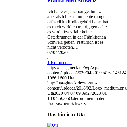
Fränkischen Schweiz
Ich hatte es ja schon geahnt ...
aber als ich es dann heute morgen
offiziell im Radio gehört habe, hat
es mich wirklich traurig gemacht:
es wird dieses Jahr keine
Osterbrunnen in der Fränkischen
Schweiz geben. Natürlich ist es
nicht verboten,…
07/04/2020
/
1 Kommentar
https://utasglueck.de/wp/wp-
content/uploads/2020/04/20190416_1451
1066
1600
Uta
http://utasglueck.de/wp/wp-
content/uploads/2018/02/Logo_medium.png
Uta
2020-04-07 09:39:27
2023-01-
13 04:56:05
Osterbrunnen in der
Fränkischen Schweiz
Das bin ich: Uta