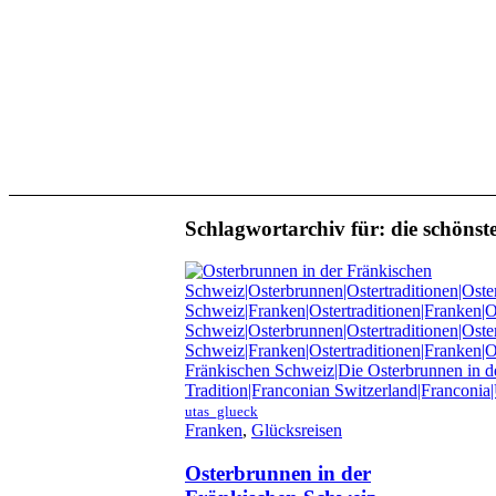
Schlagwortarchiv für:
die schöns
utas_glueck
Franken
,
Glücksreisen
Osterbrunnen in der