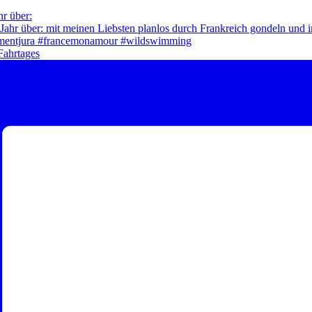
hr über:
Fahrtages