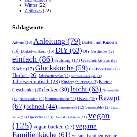
Winter
(22)
Zeitloses
(22)
Schlagworte
Anleitung
(79)
Basteln mit Kindern
Advent
(13)
DIY
(63)
(16)
Dinkelvollkorn
(15)
DIY-Geschenke
(12)
einfach
(86)
Frühling
(17)
Geschenke aus der
Glücksküche
(59)
Küche
(17)
Glückswerkstatt
(12)
Herbst
(26)
Jahreszeitenecke
(12)
Jahreszeitenregal
(11)
Jahreszeitentisch
(23)
Kleine
Kindergeburtstag
(13)
leicht
(63)
lecker
(30)
Geschenke
(20)
Naturetable
Rezept
Ostern
(16)
Naturmaterialien
(12)
(11)
Naturkinder
(10)
(67)
schnell
(44)
Seasonstable
(12)
Seasontable
(12)
Season
vegan
Upcycling
(13)
Utas Glücksküche
(11)
Table
(10)
(125)
vegane
vegan backen
(27)
Familienküche
(61)
vegane Familienrezepte