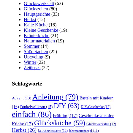
Glückswerkstatt
(63)
Glückszeiten
(80)
Hauptgerichte
(33)
Herbst
(12)
Kalte Küche
(16)
Kleine Geschenke
(19)
Kräuterküche
(21)
Naturmaterialien
(19)
Sommer
(14)
Süße Sachen
(25)
Upcycling
(9)
Winter
(22)
Zeitloses
(22)
Schlagworte
Anleitung
(79)
Basteln mit Kindern
Advent
(13)
DIY
(63)
(16)
Dinkelvollkorn
(15)
DIY-Geschenke
(12)
einfach
(86)
Frühling
(17)
Geschenke aus der
Glücksküche
(59)
Küche
(17)
Glückswerkstatt
(12)
Herbst
(26)
Jahreszeitenecke
(12)
Jahreszeitenregal
(11)