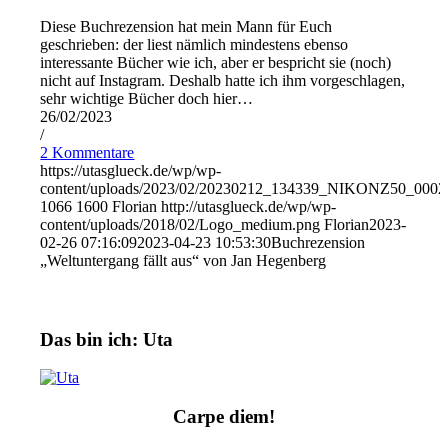
Diese Buchrezension hat mein Mann für Euch
geschrieben: der liest nämlich mindestens ebenso
interessante Bücher wie ich, aber er bespricht sie (noch)
nicht auf Instagram. Deshalb hatte ich ihm vorgeschlagen,
sehr wichtige Bücher doch hier…
26/02/2023
/
2 Kommentare
https://utasglueck.de/wp/wp-
content/uploads/2023/02/20230212_134339_NIKONZ50_0002
1066
1600
Florian
http://utasglueck.de/wp/wp-
content/uploads/2018/02/Logo_medium.png
Florian
2023-
02-26 07:16:09
2023-04-23 10:53:30
Buchrezension
„Weltuntergang fällt aus“ von Jan Hegenberg
Das bin ich: Uta
Carpe diem!