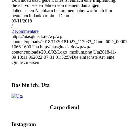
Download dazu geben. Dies ist einfach eine Empfehlung,
die ich vor vielen Jahren von meinem damaligen
italienischen Nachbarn bekommen habe: wofür ich ihm
heute noch dankbar bin! Denn…
09/11/2018
/
2 Kommentare
https://utasglueck.de/wp/wp-
content/uploads/2018/11/20181023_112933_Canon60D_00007
1066
1600
Uta
http://utasglueck.de/wp/wp-
content/uploads/2018/02/Logo_medium.png
Uta
2018-11-
09 13:11:06
2022-07-31 01:52:59
Die einfachste Art, eine
Quitte zu essen!
Das bin ich: Uta
Carpe diem!
Instagram