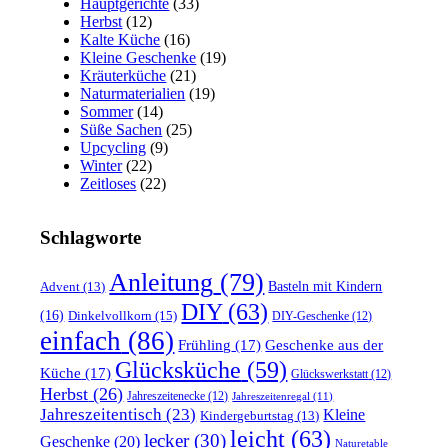
Hauptgerichte
(33)
Herbst
(12)
Kalte Küche
(16)
Kleine Geschenke
(19)
Kräuterküche
(21)
Naturmaterialien
(19)
Sommer
(14)
Süße Sachen
(25)
Upcycling
(9)
Winter
(22)
Zeitloses
(22)
Schlagworte
Anleitung
(79)
Basteln mit Kindern
Advent
(13)
DIY
(63)
(16)
Dinkelvollkorn
(15)
DIY-Geschenke
(12)
einfach
(86)
Frühling
(17)
Geschenke aus der
Glücksküche
(59)
Küche
(17)
Glückswerkstatt
(12)
Herbst
(26)
Jahreszeitenecke
(12)
Jahreszeitenregal
(11)
Jahreszeitentisch
(23)
Kleine
Kindergeburtstag
(13)
leicht
(63)
lecker
(30)
Geschenke
(20)
Naturetable