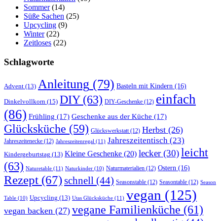
Sommer
(14)
Süße Sachen
(25)
Upcycling
(9)
Winter
(22)
Zeitloses
(22)
Schlagworte
Anleitung
(79)
Basteln mit Kindern
(16)
Advent
(13)
einfach
DIY
(63)
Dinkelvollkorn
(15)
DIY-Geschenke
(12)
(86)
Frühling
(17)
Geschenke aus der Küche
(17)
Glücksküche
(59)
Herbst
(26)
Glückswerkstatt
(12)
Jahreszeitentisch
(23)
Jahreszeitenecke
(12)
Jahreszeitenregal
(11)
leicht
lecker
(30)
Kleine Geschenke
(20)
Kindergeburtstag
(13)
(63)
Ostern
(16)
Naturmaterialien
(12)
Naturetable
(11)
Naturkinder
(10)
Rezept
(67)
schnell
(44)
Seasonstable
(12)
Seasontable
(12)
Season
vegan
(125)
Upcycling
(13)
Utas Glücksküche
(11)
Table
(10)
vegane Familienküche
(61)
vegan backen
(27)