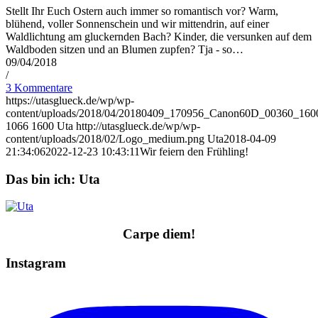
Stellt Ihr Euch Ostern auch immer so romantisch vor? Warm,
blühend, voller Sonnenschein und wir mittendrin, auf einer
Waldlichtung am gluckernden Bach? Kinder, die versunken auf dem
Waldboden sitzen und an Blumen zupfen? Tja - so…
09/04/2018
/
3 Kommentare
https://utasglueck.de/wp/wp-
content/uploads/2018/04/20180409_170956_Canon60D_00360_1600
1066
1600
Uta
http://utasglueck.de/wp/wp-
content/uploads/2018/02/Logo_medium.png
Uta
2018-04-09
21:34:06
2022-12-23 10:43:11
Wir feiern den Frühling!
Das bin ich: Uta
Carpe diem!
Instagram