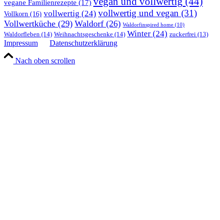
vegan und vollwertig
(44)
vegane Familienrezepte
(17)
vollwertig und vegan
(31)
vollwertig
(24)
Vollkorn
(16)
Vollwertküche
(29)
Waldorf
(26)
Waldorfinspired home
(10)
Winter
(24)
Waldorfleben
(14)
Weihnachtsgeschenke
(14)
zuckerfrei
(13)
Impressum
Datenschutzerklärung
Nach oben scrollen