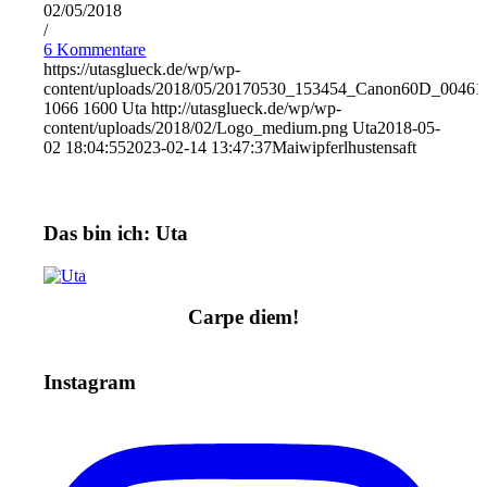
02/05/2018
/
6 Kommentare
https://utasglueck.de/wp/wp-
content/uploads/2018/05/20170530_153454_Canon60D_00461
1066
1600
Uta
http://utasglueck.de/wp/wp-
content/uploads/2018/02/Logo_medium.png
Uta
2018-05-
02 18:04:55
2023-02-14 13:47:37
Maiwipferlhustensaft
Das bin ich: Uta
Carpe diem!
Instagram