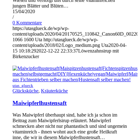
Wiesen und versorgt uns durch seine vitaminreichen
jungen Blätter und Blüten…
15/04/2020
/
0 Kommentare
https://utasglueck.de/wp/wp-
content/uploads/2020/04/20170525_110842_Canon60D_00220
1066
1600
Uta
http://utasglueck.de/wp/wp-
content/uploads/2018/02/Logo_medium.png
Uta
2020-04-
15 10:18:29
2022-12-22 22:33:37
Löwenzahnsirup mit
Birkenzucker
utas_glueck
Glücksküche
,
Kräuterküche
Maiwipferlhustensaft
Was Maiwipferl überhaupt sind, habe ich ja schon im
Beitrag zum Maiwipferlsirup erläutert. Maiwipferl
schmecken aber nicht nur phantastisch und sind ungemein
vitaminreich - ihnen wohnt auch eine große Heilkraft
inne, die wir in diesem Maiwipferlhustensaft…