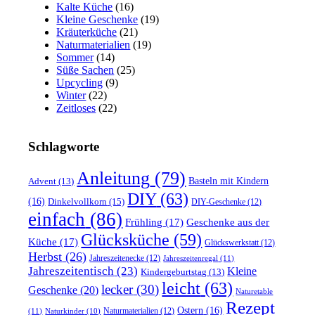
Kalte Küche
(16)
Kleine Geschenke
(19)
Kräuterküche
(21)
Naturmaterialien
(19)
Sommer
(14)
Süße Sachen
(25)
Upcycling
(9)
Winter
(22)
Zeitloses
(22)
Schlagworte
Anleitung
(79)
Basteln mit Kindern
Advent
(13)
DIY
(63)
(16)
Dinkelvollkorn
(15)
DIY-Geschenke
(12)
einfach
(86)
Frühling
(17)
Geschenke aus der
Glücksküche
(59)
Küche
(17)
Glückswerkstatt
(12)
Herbst
(26)
Jahreszeitenecke
(12)
Jahreszeitenregal
(11)
Jahreszeitentisch
(23)
Kleine
Kindergeburtstag
(13)
leicht
(63)
lecker
(30)
Geschenke
(20)
Naturetable
Rezept
Ostern
(16)
Naturmaterialien
(12)
(11)
Naturkinder
(10)