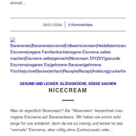
einmal…
29/01/2026
/
0 Kommentare
GESUND UND LECKER
,
GLÜCKSKÜCHE
,
SÜSSE SACHEN
NICECREAM
Was ist eigentlich Nicecream? Als "Nicecream" bezeichnet man
vegane Eiscreme auf Bananenbasis. Wir haben sie schon sehr
lange für uns entdeckt: denn da sie so cremig und lecker ist wie
"normale" Eiscreme, aber völlig ohne Zuckerzusatz oder…