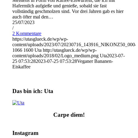
Meistens in Form von Kaffee-Eiswürfeln, die ich mit
Hafermilch aufgieße und genieße, sobald sie fast
vollständig geschmolzen sind. Vor drei Jahren gab es hier
auch öfter mal den…
25/07/2023
/
2 Kommentare
https://utasglueck.de/wp/wp-
content/uploads/2023/07/20230716_143916_NIKONZ50_0004
1066
1600
Uta
http://utasglueck.de/wp/wp-
content/uploads/2018/02/Logo_medium.png
Uta
2023-07-
25 07:53:28
2023-07-25 07:53:28
Veganer Bananen-
Eiskaffee
Das bin ich: Uta
Carpe diem!
Instagram