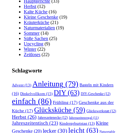
Hauptgerichte
(33)
Herbst
(12)
Kalte Küche
(16)
Kleine Geschenke
(19)
Kräuterküche
(21)
Naturmaterialien
(19)
Sommer
(14)
Süße Sachen
(25)
Upcycling
(9)
Winter
(22)
Zeitloses
(22)
Schlagworte
Anleitung
(79)
Basteln mit Kindern
Advent
(13)
DIY
(63)
(16)
Dinkelvollkorn
(15)
DIY-Geschenke
(12)
einfach
(86)
Frühling
(17)
Geschenke aus der
Glücksküche
(59)
Küche
(17)
Glückswerkstatt
(12)
Herbst
(26)
Jahreszeitenecke
(12)
Jahreszeitenregal
(11)
Jahreszeitentisch
(23)
Kleine
Kindergeburtstag
(13)
leicht
(63)
lecker
(30)
Geschenke
(20)
Naturetable